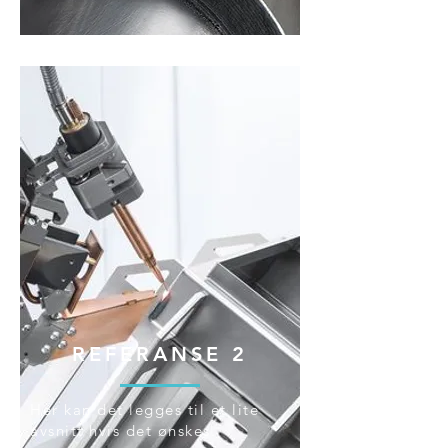
REFERANSE 2
Her kan det legges til et lite
avsnitt hvis det ønskes.