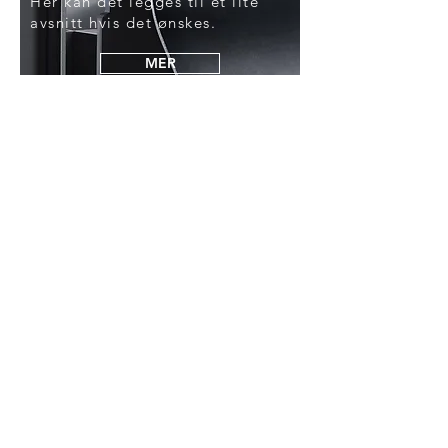
Her kan det legges til et lite
avsnitt hvis det ønskes.
MER